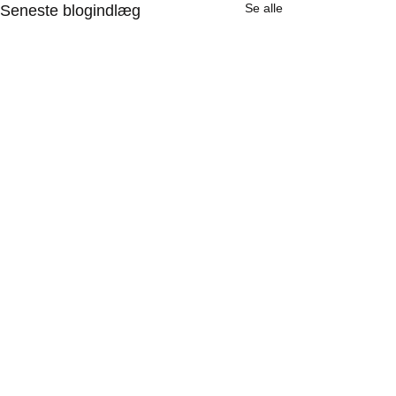
Se alle
Seneste blogindlæg
Kommentarer
Tak
Atter i Indien