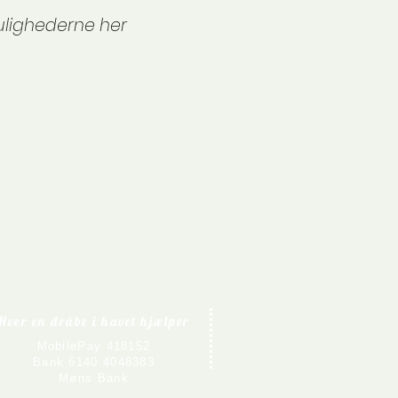
ulighederne her
Hver en dråbe i havet hjælper
MobilePay 418152
Bank 6140 4048383
Møns Bank