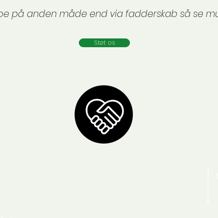
lpe på anden måde end via fadderskab så se m
Støt os