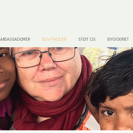
AMBASSADØRER
BLIV FADDER
STØT OS
BYGGERIET