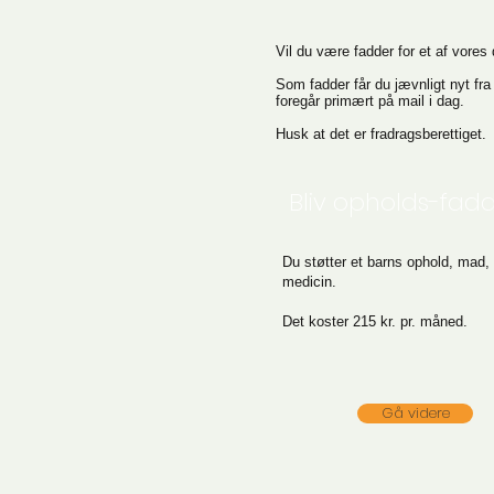
Vil du være fadder for et af vores 
Som fadder får du jævnligt nyt fra
foregår primært på mail i dag.
Husk at det er fradragsberettiget.
Bliv opholds-fad
Du støtter et barns ophold, mad, 
medicin.
Det koster 215 kr. pr. måned.
Gå videre