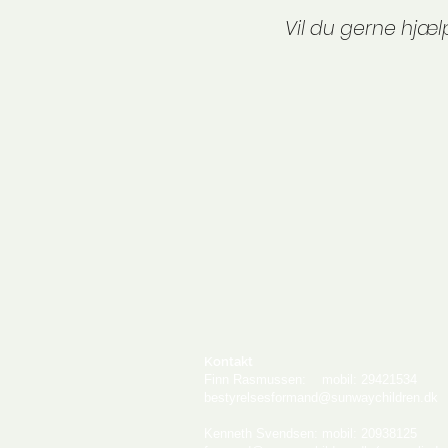
Vil du gerne hjæ
Kontakt
Finn Rasmussen: mobil: 29421534
bestyrelsesformand@sunwaychildren.dk
Kenneth Svendsen: mobil: 20938125