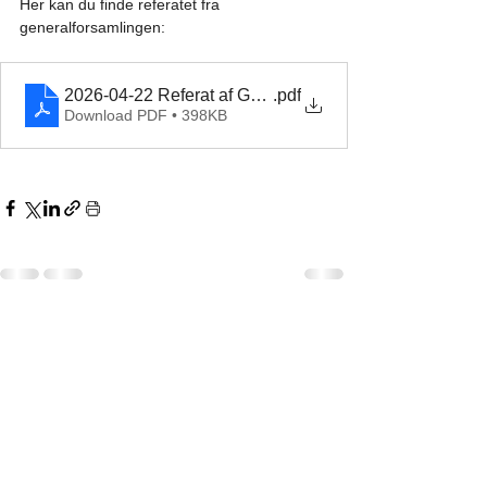
Her kan du finde referatet fra 
generalforsamlingen:
2026-04-22 Referat af Generalforsamlingen Sunway Ch
.pdf
Download PDF • 398KB
Se alle
Seneste blogindlæg
Kommentarer
Tak
Tak
Tak
Atter i Indien
Atter i Indien